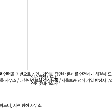
인천탐정사무소
신원및배경조사