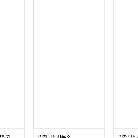
람찾기
인천탐정사무소
인천탐정