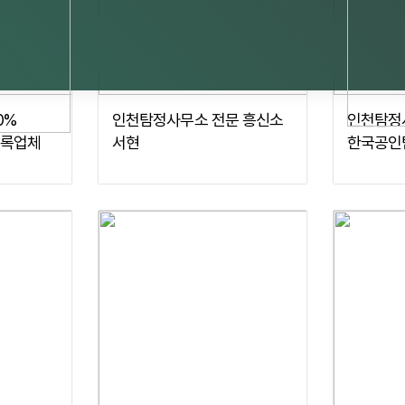
0%
인천탐정사무소 전문 흥신소
인천탐정
록업체
서현
한국공인