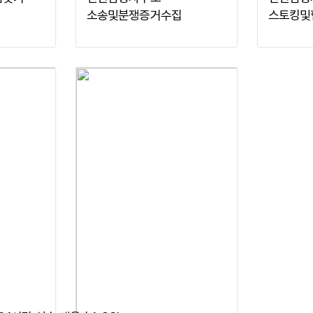
소송및분쟁증거수집
스토킹및