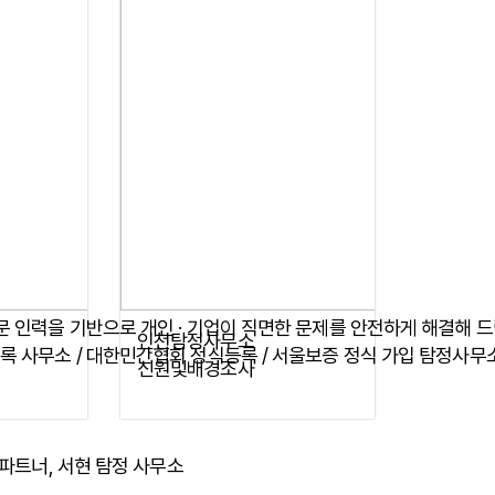
인천탐정사무소
신원및배경조사