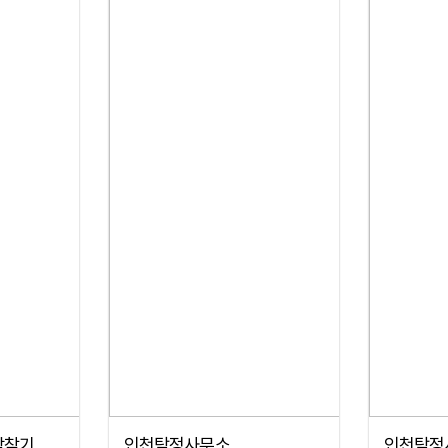
람찾기
인천탐정사무소
인천탐정